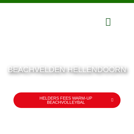
BEACHVELDEN HELLENDOORN
HELDERS FEES WARM-UP
BEACHVOLLEYBAL